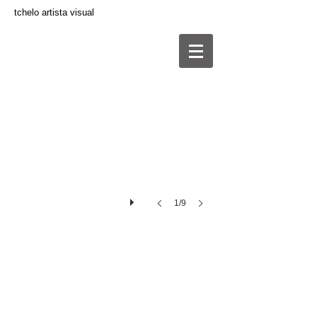
tchelo artista visual
vista
de
exposição
individual
solo
exhibition
view
1/9